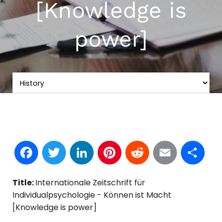
[Knowledge is
power]
Facebook
Twitter
LinkedIn
Pinterest
Reddit
Email
S
Title:
Internationale Zeitschrift für
Individualpsychologie - Können ist Macht
[Knowledge is power]