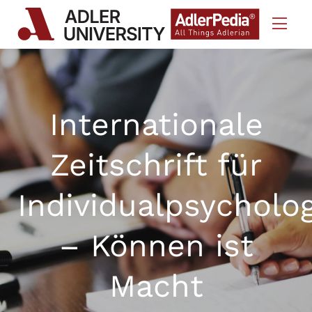
Skip to Content
Internationale
Zeitschrift für
Individualpsycholo
– Können ist
Macht