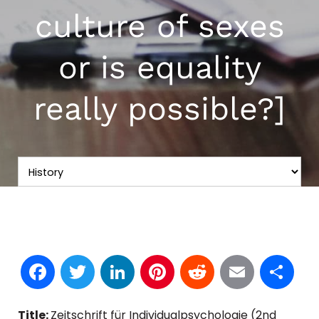
culture of sexes
or is equality
really possible?]
Facebook
Twitter
LinkedIn
Pinterest
Reddit
Email
S
Title:
Zeitschrift für Individualpsychologie (2nd