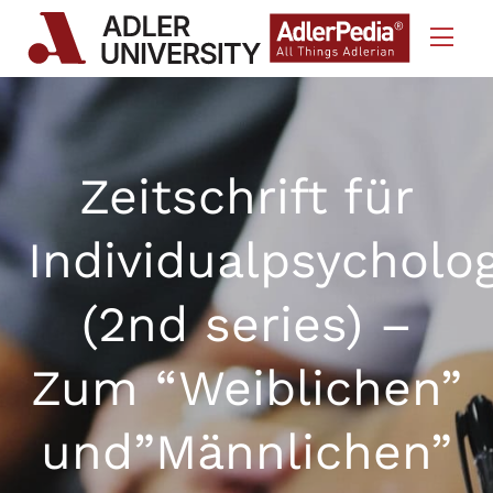
Skip to Content
Zeitschrift für
Individualpsycholo
(2nd series) –
Zum “Weiblichen”
und”Männlichen”