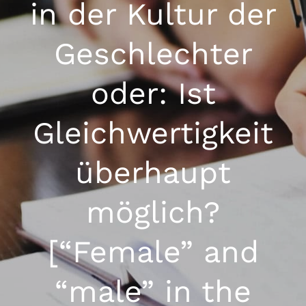
in der Kultur der
Geschlechter
oder: Ist
Gleichwertigkeit
überhaupt
möglich?
[“Female” and
“male” in the