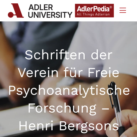
Skip to Content
Schriften der
Verein für Freie
Psychoanalytische
Forschung –
Henri Bergsons