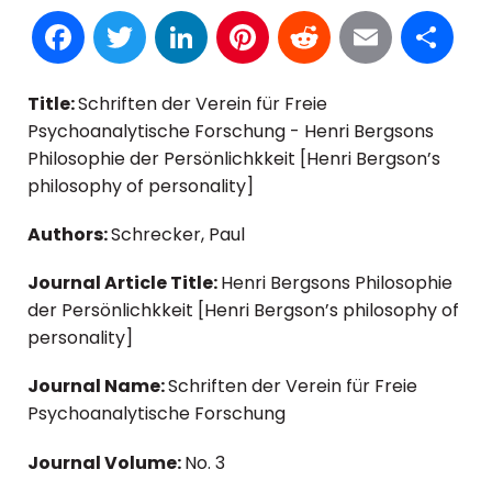
Facebook
Twitter
LinkedIn
Pinterest
Reddit
Email
S
Title:
Schriften der Verein für Freie
Psychoanalytische Forschung - Henri Bergsons
Philosophie der Persönlichkkeit [Henri Bergson’s
philosophy of personality]
Authors:
Schrecker, Paul
Journal Article Title:
Henri Bergsons Philosophie
der Persönlichkkeit [Henri Bergson’s philosophy of
personality]
Journal Name:
Schriften der Verein für Freie
Psychoanalytische Forschung
Journal Volume:
No. 3