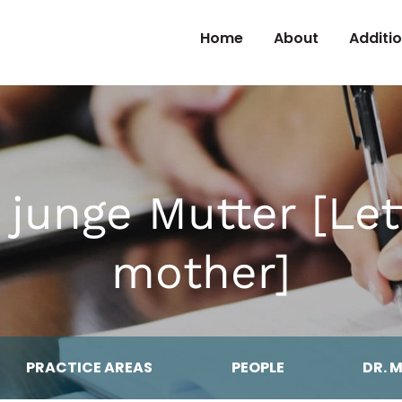
Skip to Content
Home
About
Additi
 junge Mutter [Let
mother]
PRACTICE AREAS
PEOPLE
DR. 