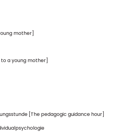
 young mother]
s to a young mother]
ungsstunde [The pedagogic guidance hour]
ndividualpsychologie