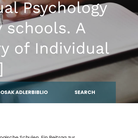
ual Psychology
 schools. A
y of Individual
]
MOSAK ADLERBIBLIO
SEARCH
ogische Schulen. Ein Beitrag zur