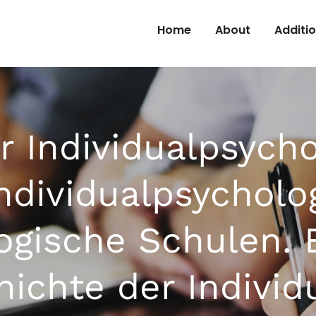
Skip to Content
Home
About
Additi
r Individualpsych
Individualpsycholo
ogische Schulen. E
ichte der Individ