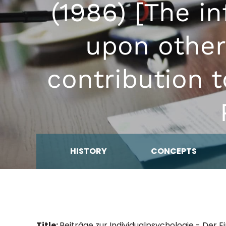
(1986) [The i
upon other
contribution t
HISTORY
CONCEPTS
Title:
Beiträge zur Individualpsychologie - Der E