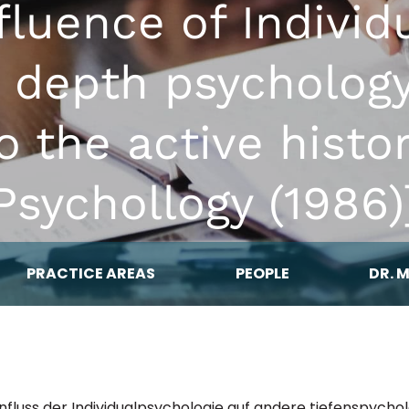
nfluence of Individ
 depth psychology
o the active histor
Psychollogy (1986)
PRACTICE AREAS
PEOPLE
DR. 
influss der Individualpsychologie auf andere tiefenspychol